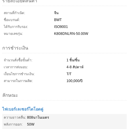
รายละเอียดสินค้า
สถานที่กำเนิด:
จีน
ชื่อแบรนด์:
BWT
ได้รับการรับรอง:
ISO9001
หมายเลขรุ่น:
K808DNLRN-50.00W
การชำระเงิน
จำนวนสั่งซื้อขั้นต่ำ:
1 ชิ้น/ชิ้น
เวลาการส่งมอบ:
4-8 สัปดาห์
เงื่อนไขการชำระเงิน:
T/T
สามารถในการผลิต:
100,000/ปี
ลักษณะ
ไฟเบอร์เลเซอร์ไดโอดคู่
ความยาวคลื่น:
808นาโนเมตร
พลังการออก:
50W