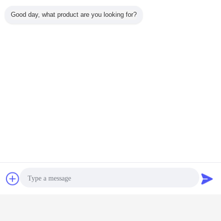
เลเซอร์ไดโอดพลังงานสูง
Good day, what product are you looking for?
এর সেরা মূল্য পান
ไลเซอร์ไดโอเดสคู่ไฟเบอร์ 808nm
50W ISO9001
চালিয়ে
ไฟเบอร์เลเซอร์ไดโอดคู่
มากกว่า
ติดต่อ
ขออ้าง
ดโอเดสที่
ไลเซอร์ไดโอเดสที่
เลเซอร์ไดโอเดสที่
ไลเซอร์ไดโอเดสที่
เลเซอร์ได
านกับ
เชื่อมต่อกับใย
เชื่อมต่อกับใย
แยกออกได้หลาย
แบบรวมไ
ี่มั่นคง
ไฟเบอร์ที่มั่นคง
ไฟเบอร์ที่มั่นคง
ระดับ
60W 9
วคลื่น
ความยาวคลื่น
ความยาวคลื่น
ความยาวคลื่น
m 18W
976nm 60W
976nm 9W
ความแรงสูง