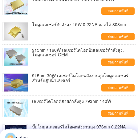
สอบถามทันที
โมดูลเลเซอร์กำลังสูง 15W 0.22NA ถอดได้ 808nm
สอบถามทันที
915nm / 160W เลเซอร์ไดโอดปั๊มเลเซอร์กำลังสูง,
โมดูลเลเซอร์ OEM
สอบถามทันที
915nm 30W เลเซอร์ไดโอดพลังงานสูงโมดูลเลเซอร์
สำหรับสูบน้ำเลเซอร์
สอบถามทันที
เลเซอร์ไดโอดคู่สายกำลังสูง 793nm 140W
สอบถามทันที
ปั๊มโมดูลเลเซอร์ไดโอดพลังงานสูง 976nm 0.22NA
30W
sales