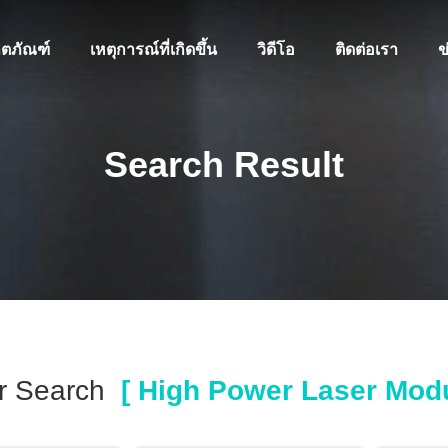
ิตภัณฑ์
เหตุการณ์ที่เกิดขึ้น
วิดีโอ
ติดต่อเรา
ข
Search Result
r Search
[ High Power Laser Modu