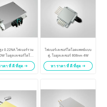
สูง 0.22NA ไฟเบอร์รวม
ไฟเบอร์เลเซอร์ไดโอดแพทย์แบบ
0W โมดูลเลเซอร์ไดโอด
คู่, โมดูลเลเซอร์ 808nm 4W
รแพทย์ K808F02MN-
าคา ที่ ดี ที่สุด
หา ราคา ที่ ดี ที่สุด
10.00W