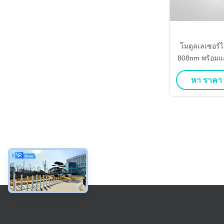
โมดูลเลเซอร์
808nm พร้อมแ
หา ราคา ที