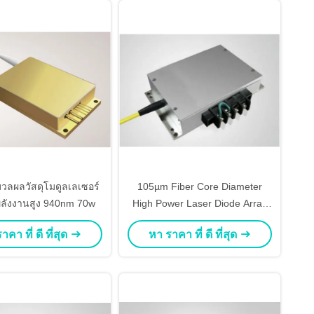
วลผลวัสดุโมดูลเลเซอร์
105µm Fiber Core Diameter
ลังงานสูง 940nm 70w
High Power Laser Diode Array
for Material Processing
าคา ที่ ดี ที่สุด
หา ราคา ที่ ดี ที่สุด
Customization