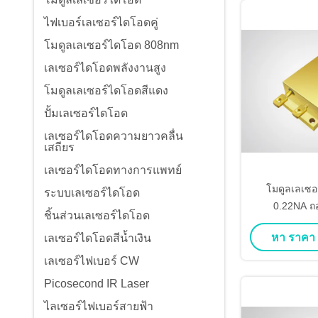
ไฟเบอร์เลเซอร์ไดโอดคู่
โมดูลเลเซอร์ไดโอด 808nm
เลเซอร์ไดโอดพลังงานสูง
โมดูลเลเซอร์ไดโอดสีแดง
ปั้มเลเซอร์ไดโอด
เลเซอร์ไดโอดความยาวคลื่น
เสถียร
เลเซอร์ไดโอดทางการแพทย์
โมดูลเลเซอ
ระบบเลเซอร์ไดโอด
0.22NA ถ
ชิ้นส่วนเลเซอร์ไดโอด
หา ราคา ที
เลเซอร์ไดโอดสีน้ำเงิน
เลเซอร์ไฟเบอร์ CW
Picosecond IR Laser
ไลเซอร์ไฟเบอร์สายฟ้า