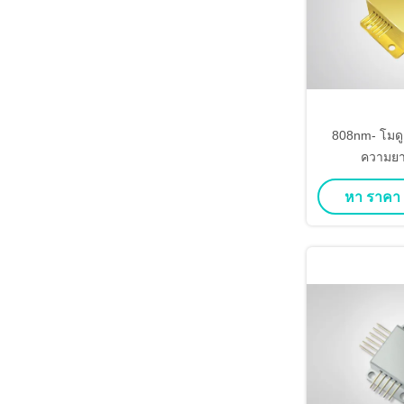
808nm- โมดู
ความยา
หา ราคา ที