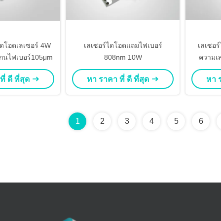
ไดโอดเลเซอร์ 4W
เลเซอร์ไดโอดแถมไฟเบอร์
เลเซอร์
กนไฟเบอร์105μm
808nm 10W
ความเส
่ ดี ที่สุด
หา ราคา ที่ ดี ที่สุด
หา ร
1
2
3
4
5
6