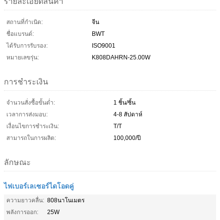
รายละเอียดสินค้า
สถานที่กำเนิด:
จีน
ชื่อแบรนด์:
BWT
ได้รับการรับรอง:
ISO9001
หมายเลขรุ่น:
K808DAHRN-25.00W
การชำระเงิน
จำนวนสั่งซื้อขั้นต่ำ:
1 ชิ้น/ชิ้น
เวลาการส่งมอบ:
4-8 สัปดาห์
เงื่อนไขการชำระเงิน:
T/T
สามารถในการผลิต:
100,000/ปี
ลักษณะ
ไฟเบอร์เลเซอร์ไดโอดคู่
ความยาวคลื่น:
808นาโนเมตร
พลังการออก:
25W