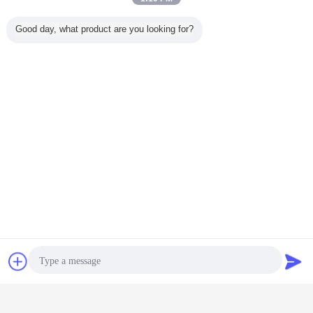
โมดูลเลเซอร์ไดโอดพลังงานสูง
โมดูลเลเซอร์พลังงานสูง
แท็ก:
,
,
เลเซอร์ไดโอดพลังงานสูง
Good day, what product are you looking for?
এর সেরা মূল্য পান
808 Nm 25W ไฟเบอร์คู่เคียง ไดโอ
เดส เลเซอร์การสูบ
চালিয়ে
ไฟเบอร์เลเซอร์ไดโอดคู่
มากกว่า
ติดต่อ
ขออ้าง
ดโอเดสที่
ไลเซอร์ไดโอเดสที่
เลเซอร์ไดโอเดสที่
ไลเซอร์ไดโอเดสที่
เลเซอร์ได
านกับ
เชื่อมต่อกับใย
เชื่อมต่อกับใย
แยกออกได้หลาย
แบบรวมไ
ี่มั่นคง
ไฟเบอร์ที่มั่นคง
ไฟเบอร์ที่มั่นคง
ระดับ
60W 9
วคลื่น
ความยาวคลื่น
ความยาวคลื่น
ความยาวคลื่น