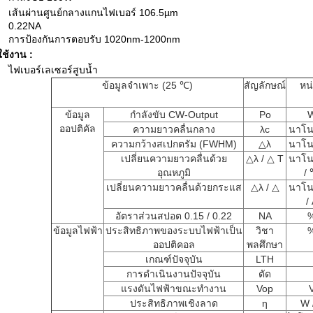
เส้นผ่านศูนย์กลางแกนไฟเบอร์ 106.5µm
0.22NA
การป้องกันการตอบรับ 1020nm-1200nm
ใช้งาน
:
ไฟเบอร์เลเซอร์สูบน้ำ
ข้อมูลจำเพาะ (25 ℃)
สัญลักษณ์
หน
ข้อมูล
กำลังขับ CW-Output
Po
ออปติคัล
ความยาวคลื่นกลาง
λc
นาโน
ความกว้างสเปกตรัม (FWHM)
△λ
นาโน
เปลี่ยนความยาวคลื่นด้วย
△λ / △ T
นาโน
อุณหภูมิ
/
เปลี่ยนความยาวคลื่นด้วยกระแส
△λ / △
นาโน
/
อัตราส่วนสปอต 0.15 / 0.22
NA
ข้อมูลไฟฟ้า
ประสิทธิภาพของระบบไฟฟ้าเป็น
วิชา
ออปติคอล
พลศึกษา
เกณฑ์ปัจจุบัน
LTH
การดำเนินงานปัจจุบัน
ตัด
แรงดันไฟฟ้าขณะทำงาน
Vop
ประสิทธิภาพเชิงลาด
η
W 