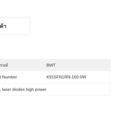
ค้า
บรนด์
BWT
l Number
K915FN1RN-160.0W
, 
laser diodes high power