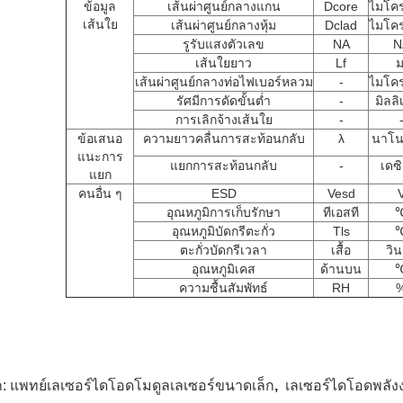
ข้อมูล
เส้นผ่าศูนย์กลางแกน
Dcore
ไมโค
เส้นใย
เส้นผ่าศูนย์กลางหุ้ม
Dclad
ไมโค
รูรับแสงตัวเลข
NA
N
เส้นใยยาว
Lf
ม
เส้นผ่าศูนย์กลางท่อไฟเบอร์หลวม
-
ไมโค
รัศมีการดัดขั้นต่ำ
-
มิลล
การเลิกจ้างเส้นใย
-
ข้อเสนอ
ความยาวคลื่นการสะท้อนกลับ
λ
นาโน
แนะการ
แยกการสะท้อนกลับ
-
เดซ
แยก
คนอื่น ๆ
ESD
Vesd
อุณหภูมิการเก็บรักษา
ทีเอสที
อุณหภูมิบัดกรีตะกั่ว
Tls
ตะกั่วบัดกรีเวลา
เสื้อ
วิน
อุณหภูมิเคส
ด้านบน
ความชื้นสัมพัทธ์
RH
ก:
แพทย์เลเซอร์ไดโอดโมดูลเลเซอร์ขนาดเล็ก
,
เลเซอร์ไดโอดพลัง