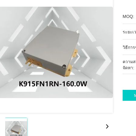
MOQ:
ระยะเว
วิธีกา
ความส
จัดหา:
ห