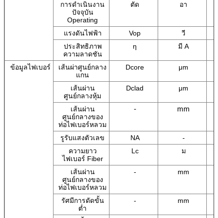
การดำเนินงาน
ตัด
อา
ปัจจุบัน
Operating
แรงดันไฟฟ้า
Vop
วี
ประสิทธิภาพ
η
มี A
ความลาดชัน
ข้อมูลไฟเบอร์
เส้นผ่าศูนย์กลาง
Dcore
μm
แกน
เส้นผ่าน
Dclad
μm
ศูนย์กลางหุ้ม
-
mm
เส้นผ่าน
ศูนย์กลางของ
ท่อไฟเบอร์หลวม
รูรับแสงตัวเลข
NA
-
ความยาว
Lc
ม
ไฟเบอร์ Fiber
เส้นผ่าน
-
mm
ศูนย์กลางของ
ท่อไฟเบอร์หลวม
รัศมีการดัดขั้น
-
mm
ต่ำ