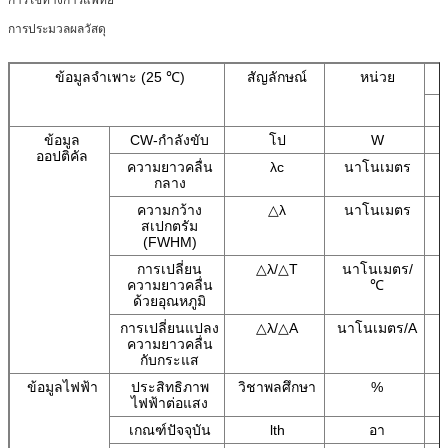
การประมวลผลวัสดุ
ข้อมูลจำเพาะ (25 ℃)
สัญลักษณ์
หน่วย
ข้อมูล
CW-กำลังขับ
โป
W
ออปติคัล
ความยาวคลื่น
λc
นาโนเมตร
กลาง
ความกว้าง
△λ
นาโนเมตร
สเปกตรัม
(FWHM)
การเปลี่ยน
△λ/△T
นาโนเมตร/
ความยาวคลื่น
℃
ด้วยอุณหภูมิ
การเปลี่ยนแปลง
△λ/△A
นาโนเมตร/A
ความยาวคลื่น
กับกระแส
ข้อมูลไฟฟ้า
ประสิทธิภาพ
วิชาพลศึกษา
%
ไฟฟ้าต่อแสง
เกณฑ์ปัจจุบัน
lth
อา