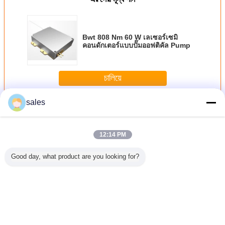
Bwt 808 Nm 60 W เลเซอร์เซมิ
คอนดักเตอร์แบบปั๊มออฟติคัล Pump
চালিয়ে
sales
เลเซอร์ไดโอดพลังงานสูง
มากกว่า
12:14 PM
Good day, what product are you looking for?
iode Bar
Conduction
793nm พลังงานสูง
808nm 60w Dpss
เลเซอร์
Channel
Cooled Single
180w ไฟเบอร์
ปั๊มเลเซอร์ไดโอด
พลังงานส
องแนวตั้ง
808nm Laser
เลเซอร์ไดโอดคู่
กำลังสูง
300W, โ
Diode Bar
สำหรับไฟเบอร์
เลเซอร์ 
ผลิตภัณฑ์ 80W
เลเซอร์สูบน้ำ
สำหรับการ
ด้วยเลเซอร
เปลี่ยนภาษา
Thai