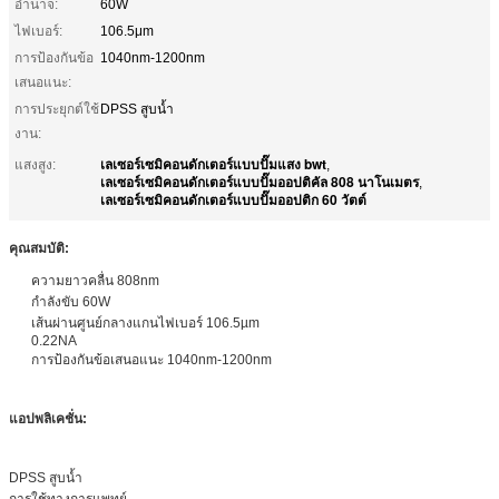
อำนาจ:
60W
ไฟเบอร์:
106.5μm
การป้องกันข้อ
1040nm-1200nm
เสนอแนะ:
การประยุกต์ใช้
DPSS สูบน้ำ
งาน:
เลเซอร์เซมิคอนดักเตอร์แบบปั๊มแสง bwt
แสงสูง:
,
เลเซอร์เซมิคอนดักเตอร์แบบปั๊มออปติคัล 808 นาโนเมตร
,
เลเซอร์เซมิคอนดักเตอร์แบบปั๊มออปติก 60 วัตต์
คุณสมบัติ:
ความยาวคลื่น 808nm
กำลังขับ 60W
เส้นผ่านศูนย์กลางแกนไฟเบอร์ 106.5µm
0.22NA
การป้องกันข้อเสนอแนะ 1040nm-1200nm
แอปพลิเคชั่น
:
DPSS สูบน้ำ
การใช้ทางการแพทย์