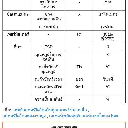
การสิ้นสุด
-
mm
ไฟเบอร์
ข้อเสนอแนะ
ช่วง
λ
นาโนเมตร
ความยาวคลื่น
การแยกตัว
-
เดซิเบล
-
Rt
(K Ω)/
เทอร์มิสเตอร์
β(25
)
℃
อื่นๆ
ESD
-
วี
อุณหภูมิในการ
-
℃
จัดเก็บ
ตะกั่วบัดกรี
Tls
℃
อุณหภูมิ
ตะกั่วบัดกรีเวลา
มอก
วินาที
อุณหภูมิกรณีใช้
ท็อป
℃
งาน
ความชื้นสัมพัทธ์
-
%
แพทย์เลเซอร์ไดโอดโมดูลเลเซอร์ขนาดเล็ก
แท็ก:
,
เลเซอร์ไดโอดพลังงานสูง
เลเซอร์เซมิคอนดักเตอร์แบบปั๊มแสง bwt
,
এর সেরা মূল্য পান