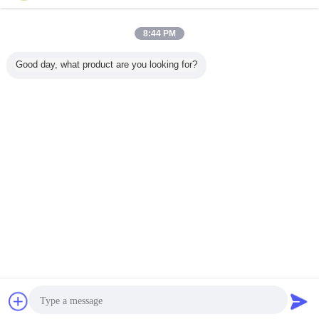
8:44 PM
Good day, what product are you looking for?
ดโอเดสที่
ไลเซอร์ไดโอเดสที่
เลเซอร์ไดโอเดสที่
ไลเซอร์ไดโอเดสที่
เลเซอร์ได
านกับ
เชื่อมต่อกับใย
เชื่อมต่อกับใย
แยกออกได้หลาย
แบบรวมไ
ี่มั่นคง
ไฟเบอร์ที่มั่นคง
ไฟเบอร์ที่มั่นคง
ระดับ
60W 9
วคลื่น
ความยาวคลื่น
ความยาวคลื่น
ความยาวคลื่น
m 18W
976nm 60W
976nm 9W
ความแรงสูง
เปลี่ยนภาษา
Thai
บ้าน
|
เกี่ยวกับเรา
|
ติดต่อเรา
|
แผนผังเว็บไซต์
|
นโยบายความเป็นส่วนตัว
สก์ท็อปดู
Copyright © 2010 - 2026 Hyperline Beijing Ltd..
All rights reserved.
ติดต่อ
ขออ้าง