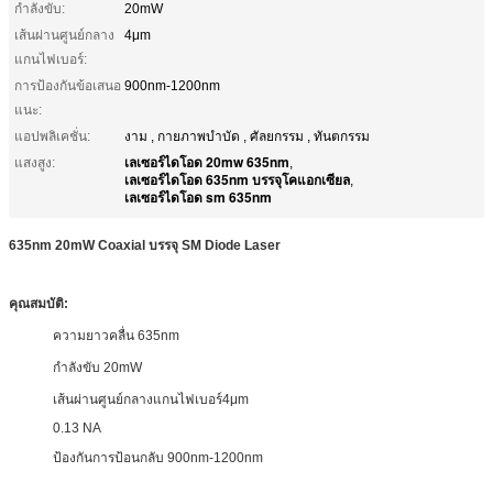
กำลังขับ:
20mW
เส้นผ่านศูนย์กลาง
4μm
แกนไฟเบอร์:
การป้องกันข้อเสนอ
900nm-1200nm
แนะ:
แอปพลิเคชั่น:
งาม , กายภาพบำบัด , ศัลยกรรม , ทันตกรรม
เลเซอร์ไดโอด 20mw 635nm
แสงสูง:
,
เลเซอร์ไดโอด 635nm บรรจุโคแอกเซียล
,
เลเซอร์ไดโอด sm 635nm
635nm 20mW Coaxial บรรจุ SM Diode Laser
คุณสมบัติ:
ความยาวคลื่น 635nm
กำลังขับ 20mW
เส้นผ่านศูนย์กลางแกนไฟเบอร์4μm
0.13 NA
ป้องกันการป้อนกลับ 900nm-1200nm