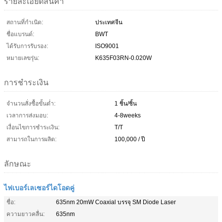
รายละเอียดสินค้า
สถานที่กำเนิด:
ประเทศจีน
ชื่อแบรนด์:
BWT
ได้รับการรับรอง:
ISO9001
หมายเลขรุ่น:
K635F03RN-0.020W
การชำระเงิน
จำนวนสั่งซื้อขั้นต่ำ:
1 ชิ้น/ชิ้น
เวลาการส่งมอบ:
4-8weeks
เงื่อนไขการชำระเงิน:
T/T
สามารถในการผลิต:
100,000 / ปี
ลักษณะ
ไฟเบอร์เลเซอร์ไดโอดคู่
ชื่อ:
635nm 20mW Coaxial บรรจุ SM Diode Laser
ความยาวคลื่น:
635nm