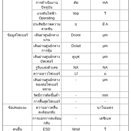
การดำเนินงาน
ตัด
mA
ปัจจุบัน
แรงดันไฟฟ้า
Vop
วี
Operating
ประสิทธิภาพความ
η
มี A
ลาดชัน
ข้อมูลไฟเบอร์
เส้นผ่าศูนย์กลาง
Dcore
μm
แกน
เส้นผ่านศูนย์กลาง
Dclad
μm
การหุ้ม
เส้นผ่านศูนย์กลาง
ดูบุฟ
μm
บัฟเฟอร์
รูรับแสงตัวเลข
NA
NA
ความยาวไฟเบอร์
Lf
ม
เส้นผ่านศูนย์กลาง
-
μm
ของท่อไฟเบอร์
หลวม
รัศมีการดัดขั้นต่ำ
-
mm
การสิ้นสุดไฟเบอร์
-
-
ข้อเสนอแนะ
ความยาวคลื่น
-
นาโนเมตร
สะท้อนกลับ
การแยกการสะท้อน
-
เดซิเบล
กลับ
คนอื่น
ESD
Vesd
วี