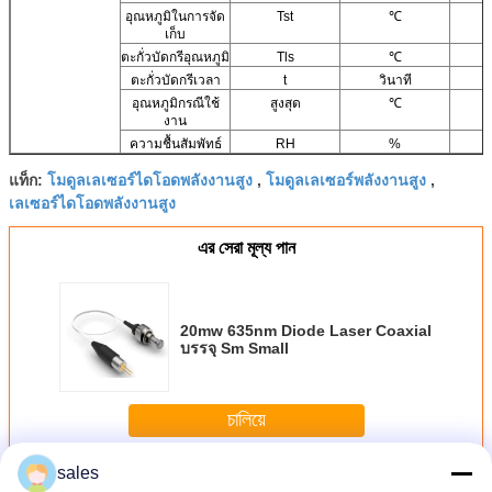
อุณหภูมิในการจัด
Tst
℃
เก็บ
ตะกั่วบัดกรีอุณหภูมิ
Tls
℃
ตะกั่วบัดกรีเวลา
t
วินาที
อุณหภูมิกรณีใช้
สูงสุด
℃
งาน
ความชื้นสัมพัทธ์
RH
%
โมดูลเลเซอร์ไดโอดพลังงานสูง
โมดูลเลเซอร์พลังงานสูง
แท็ก:
,
,
เลเซอร์ไดโอดพลังงานสูง
এর সেরা মূল্য পান
20mw 635nm Diode Laser Coaxial
บรรจุ Sm Small
চালিয়ে
sales
ไฟเบอร์เลเซอร์ไดโอดคู่
มากกว่า