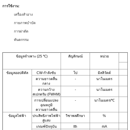
การใช้งาน:
เครื่องสำอาง
กายภาพบำบัด
การผ่าตัด
ทันตกรรม
ข้อมูลจำเพาะ (25 ℃)
สัญลักษณ์
หน่วย
ข้อมูลออปติคัล
CW-กำลังขับ
โป
มิลลิวัตต์
ความยาวคลื่น
-
นาโนเมตร
กลาง
ความกว้าง
-
นาโนเมตร
สเปกตรัม (FWHM)
การเปลี่ยนแปลง
-
นาโนเมตร/℃
อุณหภูมิ
ความยาวคลื่น
ข้อมูลไฟฟ้า
ประสิทธิภาพไฟฟ้า
วิชาพลศึกษา
%
สู่แสง
เกณฑ์ปัจจุบัน
lth
mA