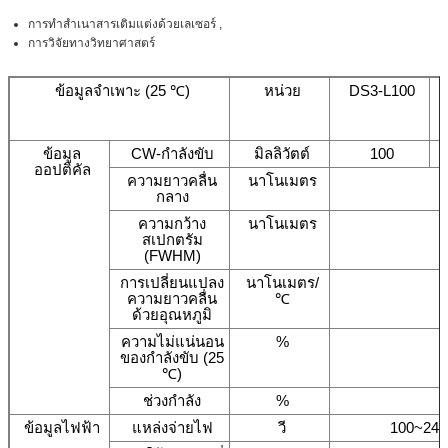
การทำสำเนาสารเติมแต่งด้วยเลเซอร์ ,
การวิจัยทางวิทยาศาสตร์
ข้อมูลจำเพาะ (25 ℃)
หน่วย
DS3-L100
ข้อมูล
CW-กำลังขับ
มิลลิวัตต์
100
ออปติคัล
ความยาวคลื่น
นาโนเมตร
กลาง
ความกว้าง
นาโนเมตร
สเปกตรัม
(FWHM)
การเปลี่ยนแปลง
นาโนเมตร/
ความยาวคลื่น
℃
ด้วยอุณหภูมิ
ความไม่แน่นอน
%
±
ของกำลังขับ (25
℃)
ช่วงกำลัง
%
ข้อมูลไฟฟ้า
แหล่งจ่ายไฟ
วี
100~240