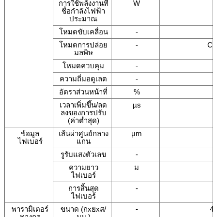
การใช้พลังงานที่
W
ชื่อกำลังไฟฟ้า
ประมาณ
โหมดขับเคลื่อน
-
โหมดการปล่อย
-
CW
มลพิษ
โหมดควบคุม
-
ความถี่มอดูเลต
-
อัตราส่วนหน้าที่
%
เวลาเพิ่มขึ้น/ลด
µs
ลงของการปรับ
(ค่าต่ำสุด)
ข้อมูล
เส้นผ่าศูนย์กลาง
μm
ไฟเบอร์
แกน
รูรับแสงตัวเลข
-
ความยาว
ม
ไฟเบอร์
การสิ้นสุด
-
ไฟเบอร์
พารามิเตอร์
ขนาด (กxยxส/
-
4
ทางกล
มม.)