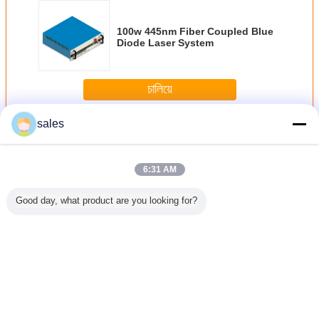
100w 445nm Fiber Coupled Blue
Diode Laser System
চালিয়ে
sales
ไฟเบอร์เลเซอร์ไดโอดคู่
มากกว่า
6:31 AM
Good day, what product are you looking for?
ดโอเดสที่
ไลเซอร์ไดโอเดสที่
เลเซอร์ไดโอเดสที่
ไลเซอร์ไดโอเดสที่
เลเซอร์ได
านกับ
เชื่อมต่อกับใย
เชื่อมต่อกับใย
แยกออกได้หลาย
แบบรวมไ
ี่มั่นคง
ไฟเบอร์ที่มั่นคง
ไฟเบอร์ที่มั่นคง
ระดับ
60W 9
วคลื่น
ความยาวคลื่น
ความยาวคลื่น
ความยาวคลื่น
m 18W
976nm 60W
976nm 9W
ความแรงสูง
เปลี่ยนภาษา
Thai