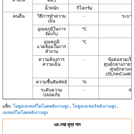
น้ำหนัก
กิโลกรัม
คนอื่น
วิธีการทำความ
-
ระบาย
เย็น
อุณหภูมิในการ
℃
จัดเก็บ
อุณหภูมิ
℃
แวดล้อมในการ
ทำงาน
ความต้องการ
-
ข้อต่อสวมเร็
ความเย็น
ศูนย์กลางภายนอ
ศูนย์กลางภา
≥5L/ninCooling
ความชื้นสัมพัทธ์
%
ระดับความ
-
4(
ปลอดภัย
โมดูลเลเซอร์ไดโอดพลังงานสูง
โมดูลเลเซอร์พลังงานสูง
แท็ก:
,
,
เลเซอร์ไดโอดพลังงานสูง
এর সেরা মূল্য পান