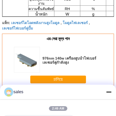
งาน
ความชื้นสัมพัทธ์
RH
%
น้ำหนัก
W
g
เลเซอร์ไดโอดพลังงานสูงโมดูล
โมดูลไฟเลเซอร์
แท็ก:
,
,
เลเซอร์ไฟเบอร์คู่ปั๊ม
এর সেরা মূল্য পান
976nm 140w เครื่องสูบน้ำไฟเบอร์
เลเซอร์คู่กำลังสูง
চালিয়ে
sales
โมดูลเลเซอร์ไดโอด
มากกว่า
2:46 AM