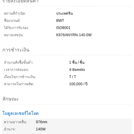
รายละเอียดสินค้า
สถานที่กำเนิด:
ประเทศจีน
ชื่อแบรนด์:
BWT
ได้รับการรับรอง:
ISO9001
หมายเลขรุ่น:
K976ANYRN-140.0W
การชำระเงิน
จำนวนสั่งซื้อขั้นต่ำ:
1 ชิ้น / ชิ้น
เวลาการส่งมอบ:
4-8weeks
เงื่อนไขการชำระเงิน:
T / T
สามารถในการผลิต:
100,000 / ปี
ลักษณะ
โมดูลเลเซอร์ไดโอด
ความยาวคลื่น:
976nm
อำนาจ:
140W