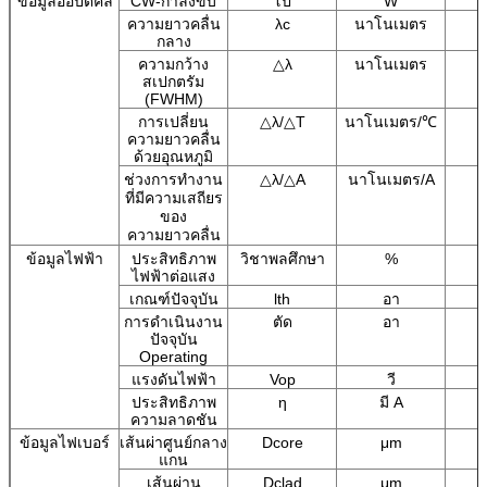
ข้อมูลออปติคัล
CW-กำลังขับ
โป
W
ความยาวคลื่น
λc
นาโนเมตร
กลาง
ความกว้าง
△λ
นาโนเมตร
สเปกตรัม
(FWHM)
การเปลี่ยน
△λ/△T
นาโนเมตร/℃
ความยาวคลื่น
ด้วยอุณหภูมิ
△λ/△A
นาโนเมตร/A
ช่วงการทำงาน
ที่มีความเสถียร
ของ
ความยาวคลื่น
ข้อมูลไฟฟ้า
ประสิทธิภาพ
วิชาพลศึกษา
%
ไฟฟ้าต่อแสง
เกณฑ์ปัจจุบัน
lth
อา
การดำเนินงาน
ตัด
อา
ปัจจุบัน
Operating
แรงดันไฟฟ้า
Vop
วี
ประสิทธิภาพ
η
มี A
ความลาดชัน
ข้อมูลไฟเบอร์
เส้นผ่าศูนย์กลาง
Dcore
μm
แกน
เส้นผ่าน
Dclad
μm