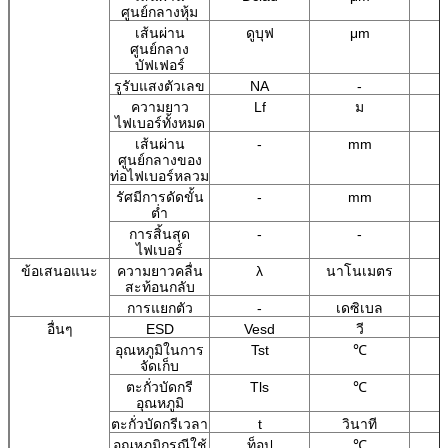
ศูนย์กลางหุ้ม
เส้นผ่าน
ดูบุฟ
μm
ศูนย์กลาง
บัฟเฟอร์
รูรับแสงตัวเลข
NA
-
ความยาว
Lf
ม
ไฟเบอร์ทั้งหมด
เส้นผ่าน
-
mm
ศูนย์กลางของ
ท่อไฟเบอร์หลวม
รัศมีการดัดขั้น
-
mm
ต่ำ
การสิ้นสุด
-
-
ไฟเบอร์
ข้อเสนอแนะ
ความยาวคลื่น
λ
นาโนเมตร
สะท้อนกลับ
การแยกตัว
-
เดซิเบล
อื่นๆ
ESD
Vesd
วี
อุณหภูมิในการ
Tst
℃
จัดเก็บ
ตะกั่วบัดกรี
Tls
℃
อุณหภูมิ
ตะกั่วบัดกรีเวลา
t
วินาที
อุณหภูมิกรณีใช้
ท็อป
℃