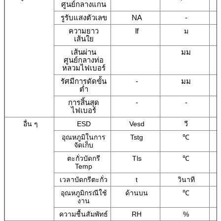
ศูนย์กลางแกน
รูรับแสงตัวเลข
NA
-
ความยาว
lf
ม
เส้นใย
เส้นผ่าน
มม
ศูนย์กลางท่อ
หลวมไฟเบอร์
รัศมีการดัดขั้น
-
มม
ต่ำ
การสิ้นสุด
-
-
ไฟเบอร์
อื่น ๆ
ESD
Vesd
วี
อุณหภูมิในการ
Tstg
℃
จัดเก็บ
ตะกั่วบัดกรี
Tls
℃
Temp
เวลาบัดกรีตะกั่ว
t
วินาที
อุณหภูมิกรณีใช้
ด้านบน
℃
งาน
ความชื้นสัมพัทธ์
RH
%