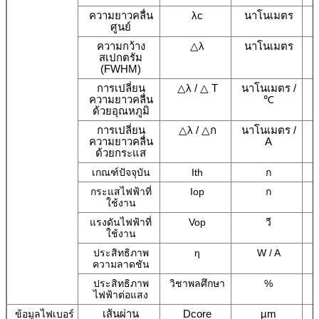
ความยาวคลื่น
λc
นาโนเมตร
ศูนย์
ความกว้าง
△λ
นาโนเมตร
สเปกตรัม
(FWHM)
การเปลี่ยน
△λ / △ T
นาโนเมตร /
ความยาวคลื่น
℃
ด้วยอุณหภูมิ
การเปลี่ยน
△λ / △ก
นาโนเมตร /
ความยาวคลื่น
A
ด้วยกระแส
เกณฑ์ปัจจุบัน
Ith
ก
กระแสไฟฟ้าที่
Iop
ก
ใช้งาน
แรงดันไฟฟ้าที่
Vop
วี
ใช้งาน
ประสิทธิภาพ
η
W / A
ความลาดชัน
ประสิทธิภาพ
วิชาพลศึกษา
%
ไฟฟ้าต่อแสง
เส้นผ่าน
Dcore
µm
ข้อมูลไฟเบอร์