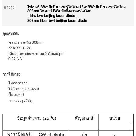
ไฟเบอร์ BWt ปักกิ่งเลเซอร์ไดโอด 15w BWt ปักกิ่งเลเซอร์ไดโอด
แสงสูง:
808nm ไฟเบอร์ BWt ปักกิ่งเลเซอร์ไดโอด
15w bwt beijing laser diode
,
,
808nm fiber bwt beijing laser diode
คุณสมบัติ
:
ความยาวคลื่น 808nm
กำลังขับ 15W
เส้นผ่านศูนย์กลางแกนเส้นใย400μm
0.22 NA
การใช้งาน
:
ไฟส่องสว่าง
ใช้ในทางการแพทย์
ปั๊มเลเซอร์
การแปรรูปวัสดุ
ข้อมูลจำเพาะ (25 ℃)
สัญลักษณ์
หน่วย
พารามิเตอร์
CW- กำลังขับ
ปอ
ว