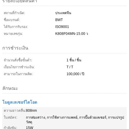
รายละเอียดสินค้า
สถานที่กำเนิด:
ประเทศจีน
ชื่อแบรนด์:
BWT
ได้รับการรับรอง:
ISO9001
หมายเลขรุ่น:
K808F04MN-15.00 ว
การชำระเงิน
จำนวนสั่งซื้อขั้นต่ำ:
1 ชิ้น / ชิ้น
เงื่อนไขการชำระเงิน:
T / T
สามารถในการผลิต:
100,000 / ปี
ลักษณะ
โมดูลเลเซอร์ไดโอด
ความยาวคลื่น:
808nm
ใบสมัคร:
การส่องสว่าง, การใช้ทางการแพทย์, การปั๊มด้วยเลเซอร์, การแปรรูป
วัสดุ
กำลังขับ:
15W