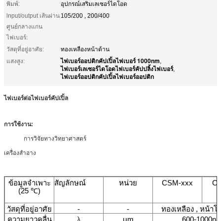
พิมพ์:
อุปกรณ์เสริมเลเซอร์ไดโอด
lnput/output เส้นผ่าน
105/200 , 200/400
ศูนย์กลางแกน
ไฟเบอร์:
วัสดุที่อยู่อาศัย:
ทองเหลืองหน้าด้าน
ไฟเบอร์ออปติกคัปเปิ้ลไฟเบอร์ 1000nm
แสงสูง:
,
ไฟเบอร์เลเซอร์ไดโอดไฟเบอร์คัปปลิ้งไฟเบอร์
,
ไฟเบอร์ออปติกคัปเปิ้ลไฟเบอร์ออปติก
ไฟเบอร์ต่อไฟเบอร์คัปเปิ้ล
การใช้งาน:
การวิจัยทางวิทยาศาสตร์
เครื่องสำอาง
ข้อมูลจำเพาะ
สัญลักษณ์
หน่วย
CSM-xxx
CF
(25 ℃)
วัสดุที่อยู่อาศัย
-
-
ทองเหลือง , หน้าโค
ความยาวคลื่น
λ
μm
600-1000n