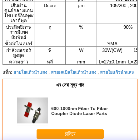
เส้นผ่าน
Dcore
μm
105/200 , 200/
ศูนย์กลางแกน
ไฟเบอร์อินพุต/
เอาต์พุต
ประสิทธิภาพ
η
%
90%
การมีเพศ
สัมพันธ์
ขั้วต่อไฟเบอร์
-
-
SMA
กำลังเลเซอร์
พี
W
30W(CW)
15
สูงสุด
ความยาว
หลี่
mm
L=27±0.1mm
L=23.
สายใยแก้วนำแสง
สายเคเบิลใยแก้วนำแสง
สายใยแก้วนำแสง
แท็ก:
,
,
এর সেরা মূল্য পান
600-1000nm Fiber To Fiber
Coupler Diode Laser Parts
চালিয়ে