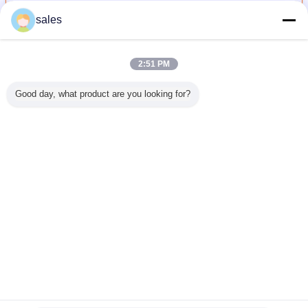
sales
ชิ้นส่วนเลเซอร์ไดโอด
มากกว่า
2:51 PM
Good day, what product are you looking for?
000nm
ที่กำหนดเอง V -
ความยาวคลื่น Ctp
125um V Groove
600-10
o Fiber
groove Fiber
830/405nm V
Fiber Array Diode
Fiber To
r Diode
Array ACTP-32
Groove Fiber
Laser อะไหล่
Coupler
 Parts
สำหรับใช้ใน
Array Bwt
Laser P
ทางการแพทย์, การ
พิมพ์, CTP
เปลี่ยนภาษา
Thai
บ้าน
|
เกี่ยวกับเรา
|
ติดต่อเรา
|
แผนผังเว็บไซต์
|
นโยบายความเป็นส่วนตัว
สก์ท็อปดู
Copyright © 2010 - 2026 Hyperline Beijing Ltd..
All rights reserved.