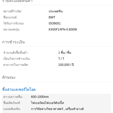
รายละเอียดสินค้า
สถานที่กำเนิด:
ประเทศจีน
ชื่อแบรนด์:
BWT
ได้รับการรับรอง:
ISO9001
หมายเลขรุ่น:
K450F14FN-0.800W
การชำระเงิน
จำนวนสั่งซื้อขั้นต่ำ:
1 ชิ้น / ชิ้น
เงื่อนไขการชำระเงิน:
T / T
สามารถในการผลิต:
100,000 / ปี
ลักษณะ
ชิ้นส่วนเลเซอร์ไดโอด
ความยาวคลื่น:
600-1000nm
ชื่อผลิตภัณฑ์:
ไฟเบอร์ต่อไฟเบอร์คัปเปิ้ล
แอปพลิเคชัน:
การวิจัยทางวิทยาศาสตร์ , เครื่องสำอางค์