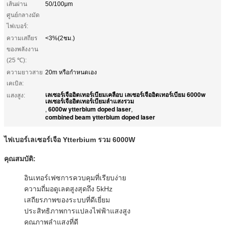
เส้นผ่าน
50/100μm
ศูนย์กลางมัด
ไฟเบอร์:
ความเสถียร
<3%(2ชม.)
ของพลังงาน
(25 ℃):
ความยาวสาย
20m หรือกำหนดเอง
เคเบิล:
เลเซอร์เจืออิตเทอร์เบียมเคลือบ เลเซอร์เจืออิตเทอร์เบียม 6000w
แสงสูง:
เลเซอร์เจืออิตเทอร์เบียมลำแสงรวม
6000w ytterbium doped laser
,
,
combined beam ytterbium doped laser
ไฟเบอร์เลเซอร์เจือ Ytterbium รวม 6000W
คุณสมบัติ:
อินเทอร์เฟซการควบคุมที่เรียบง่าย
ความถี่มอดูเลตสูงสุดถึง 5kHz
เสถียรภาพของระบบที่ดีเยี่ยม
ประสิทธิภาพการแปลงไฟฟ้าแสงสูง
คุณภาพลำแสงที่ดี