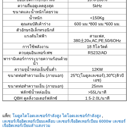
ความถี่มอดูเลตสูงสุด
5kHz
ขนาดและน้ำหนักโดยรวม
น้ำหนัก
<150Kg
คุณสมบัติเค้าร่าง
600 มม.*800 มม.*600 มม.
ตัวอักษรอิเล็กทรอนิกส์
แรงดันไฟฟ้า
สามเฟส,
380土20v,AC,PE,50/6OHz
การใช้พลังงาน
18 กิโลวัตต์
ควบคุมอินเทอร์เฟซ
RS232/AD
พารามิเตอร์การระบายความร้อนด้วย
น้ำ
ความจุน้ำหล่อเย็นขั้นต่ำ
12KW
ขนาดท่อทำความเย็น (ภายนอก)
25
℃
(โมดูลเลเซอร์),30
℃
(คิวบี
เอช)
ขนาดท่อทำความเย็น (ภายนอก)
25mm
ฟลักซ์น้ำหล่อเย็น
>55L/นาที
QBH คูลลิ่งวอเตอร์ฟลักซ์
1.5-2.0L/นาที
โมดูลไดโอดเลเซอร์กำลังสูง ไดโอดเลเซอร์กำลังสูง
แท็ก:
,
เลเซอร์เจืออิตเทอร์เบียมเคลือบ เลเซอร์เจืออิตเทอร์เบียม 6000w เลเซอร์
เจืออิตเทอร์เบียมลำแสงรวม