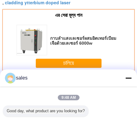
cladding ytterbium doped laser
,
এর সেরা মূল্য পান
กาบลำแสงเลเซอร์ผสมอิตเทอร์เบียม
เจือด้วยเลเซอร์ 6000w
চালিয়ে
sales
เลเซอร์ไฟเบอร์ CW
มากกว่า
9:48 AM
Good day, what product are you looking for?
tterbium
Lightning Series
1080nm 6000w
1000w Ytterbium
กาบลำแสง
12000w
เลเซอร์ Cw กำลังสูง
Cw ไฟเบอร์เลเซอร์
Doped Fiber
ผสมอิตเทอ
เลเซอร์
1080nm 3000w
ซีรีส์แสงพลังงานสูง
Laser
เจือด้วยเ
0nm
ความยาวคลื่น
600
1080nm