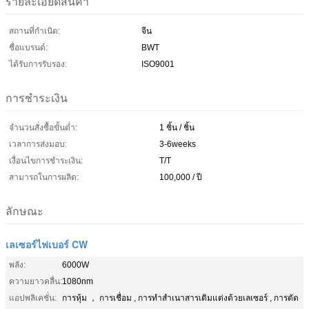
รายละเอียดสินค้า
สถานที่กำเนิด:
จีน
ชื่อแบรนด์:
BWT
ได้รับการรับรอง:
ISO9001
การชำระเงิน
จำนวนสั่งซื้อขั้นต่ำ:
1 ชิ้น / ชิ้น
เวลาการส่งมอบ:
3-6weeks
เงื่อนไขการชำระเงิน:
T/T
สามารถในการผลิต:
100,000 / ปี
ลักษณะ
เลเซอร์ไฟเบอร์ CW
พลัง:
6000W
ความยาวคลื่น:
1080nm
แอปพลิเคชั่น:
การหุ้ม ， การเชื่อม , การทำสำเนาสารเติมแต่งด้วยเลเซอร์ , การตัด