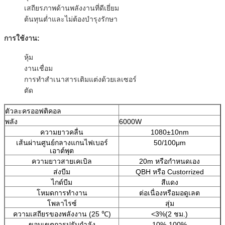
เสถียรภาพด้านพลังงานที่ดีเยี่ยม
ต้นทุนต่ำและไม่ต้องบำรุงรักษา
การใช้งาน:
หุ้ม
งานเชื่อม
การทำสำเนาสารเติมแต่งด้วยเลเซอร์
ตัด
ตัวละครออฟติคอล
พลัง
6000W
ความยาวคลื่น
1080±10nm
เส้นผ่านศูนย์กลางแกนไฟเบอร์
50/100μm
เอาต์พุต
ความยาวสายเคเบิล
20m หรือกำหนดเอง
ส่งบีม
QBH หรือ Custorrized
ไกด์บีม
สีแดง
โหมดการทำงาน
ต่อเนื่องหรือมอดูเลต
โพลาไรซ์
สุ่ม
ความเสถียรของพลังงาน (25 ℃)
<3%(2 ชม.)
ขอบเขตการปรับกำลัง
10%-100%