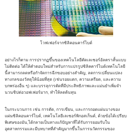
โวฟเฟอร์จากซิลิคอนคาร์ไบด์
อย่างไรก็ตาม การปรากฏขึ้นของเทคโนโลยีตัดเลเซอร์อัลตราสั้นแบบ
ไม่ติดต่อ ได้ให้คําตอบใหม่สําหรับการแปรรูปซิลิคคาร์ไบด์เทคโนโลยี
นี้สามารถลดหรือกําจัดการฉีกขอบอย่างสําคัญ, ลดการเปลี่ยนแปลง
ทางกลของวัสดุให้น้อยที่สุด (เช่นรอยแตก, ความเครียด, และความ
บกพร่องอื่น ๆ) และบรรลุการตัดที่มีประสิทธิภาพและแม่นยําเพิ่มจํา
นวนชิปต่อวอฟเฟอร์มาก, ทําให้ลดต้นทุน
ในกระบวนการ เช่น การตัด, การเขียน, และการถอดแผ่นบางของ
แผ่นซิลิคอนคาร์ไบด์, เทคโนโลยีเลเซอร์พิกอสเก็นด์, ด้วยข้อได้เปรียบ
พิเศษของมัน,ได้กลายเป็นทางแก้ปัญหาที่ได้รับการยอมรับใน
อุตสาหกรรมและมีบทบาทที่สําคัญมากขึ้นในการนวัตกรรมของ