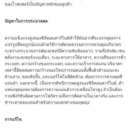
ของโวฟเฟอร์เป็นปัญหาหลักของลูกค้า.
ปัญหาในการประมวลผล
ความแข็งแรงสูงของซิลิคอนคาร์ไบด์ทําให้มันยากที่จะบรรลุผลการ
แปรรูปที่สมบูรณ์แบบด้วยวิธีการตัดกลธรรมดาการควบคุมปริมาตร
ระหว่างกระบวนการตัดเลเซอร์มีความซับซ้อนมาก, รวมถึงปัจจัย เช่น
พลังงานเลเซอร์แบบเดียว, ระยะทางการให้อาหาร, ความถี่ของการซ้ํา
กระแทก, ความกว้างของกระแทก, และความเร็วการสแกน.ปริมาตร
เหล่านี้มีผลต่อความกว้างของโซนการถอดบนทั้งพื้นผิวด้านบนและ
ด้านล่าง, ขอบชิปปิ้ง, และมอร์โฟโลยีตัดข้าม, ต้องการการควบคุมที่
แม่นยํา. นอกจากนี้, เนื่องจากดัชนีการหดสูงของซิลิคอนคาร์ไบด์, ตํา
แหน่งจุดมุ่งหมายต้องการความแม่นยําการเคลื่อนไหวสูง,จําเป็นต้อง
รวมฟังก์ชันติดตามการโฟกัสรวมถึงการติดตามในเวลาจริง และการ
ชําระค่าตอบแทนสําหรับความแตกต่างของจุดมุ่ง
การแก้ไข