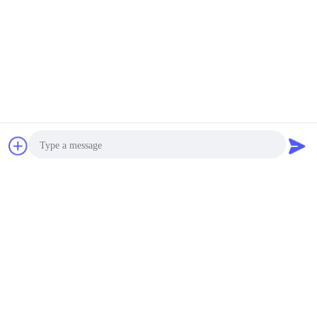
ผลกระทบทางจุลินทรีย์ หลังการผสมผสานและแยก
ติดต่อ
ขออ้าง
Photo
Video Call
Audio Call